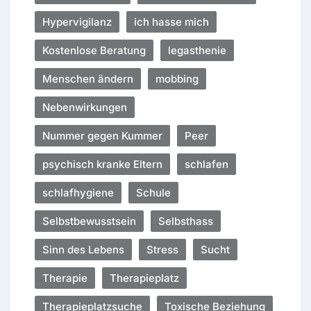
Hypervigilanz
ich hasse mich
Kostenlose Beratung
legasthenie
Menschen ändern
mobbing
Nebenwirkungen
Nummer gegen Kummer
Peer
psychisch kranke Eltern
schlafen
schlafhygiene
Schule
Selbstbewusstsein
Selbsthass
Sinn des Lebens
Stress
Sucht
Therapie
Therapieplatz
Therapieplatzsuche
Toxische Beziehung