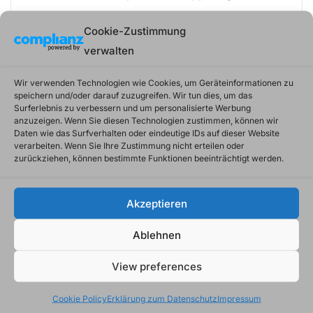
Cookie-Zustimmung
In unserem Chat kannst du jederzeit kostenlos,
anonym und ohne Registrierung mit anderen
verwalten
über deine Sorgen sprechen, zwar ist auch dies
Wir verwenden Technologien wie Cookies, um Geräteinformationen zu
nicht über Whats App möglich, allerdings über
speichern und/oder darauf zuzugreifen. Wir tun dies, um das
den normalen Handy Browser, Tablett oder PC.
Surferlebnis zu verbessern und um personalisierte Werbung
anzuzeigen. Wenn Sie diesen Technologien zustimmen, können wir
Der Vorteil ist das du hier die Auswahl hast ob
Daten wie das Surfverhalten oder eindeutige IDs auf dieser Website
du mit jemanden der etwas im selben alter ist
verarbeiten. Wenn Sie Ihre Zustimmung nicht erteilen oder
zurückziehen, können bestimmte Funktionen beeinträchtigt werden.
schreiben möchtest, oder mit einem
Erwachsenen. Das kann viele Vorteile bringen
und dir verschiedene Perspektiven zeigen.
Akzeptieren
Ablehnen
Unser Chat bietet zwar keine Professionelle
Hilfe an, wie zum Beispiel die Nummer gegen
View preferences
Kummer, dafür ist er aber rund um die Uhr
erreichbar und kann auch als Zwischenlösung
Cookie Policy
Erklärung zum Datenschutz
Impressum