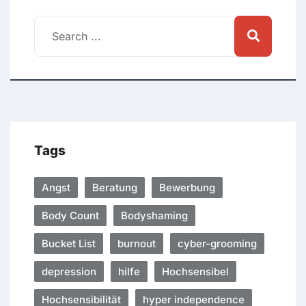
Tags
Angst
Beratung
Bewerbung
Body Count
Bodyshaming
Bucket List
burnout
cyber-grooming
depression
hilfe
Hochsensibel
Hochsensibilität
hyper independence