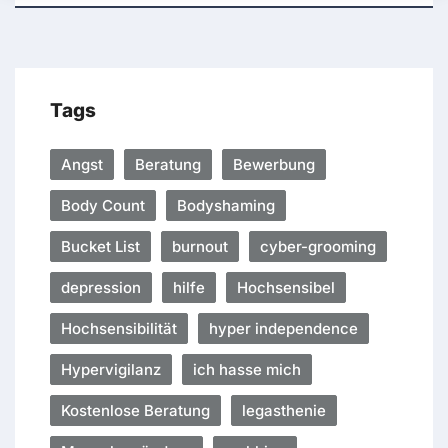
Tags
Angst
Beratung
Bewerbung
Body Count
Bodyshaming
Bucket List
burnout
cyber-grooming
depression
hilfe
Hochsensibel
Hochsensibilität
hyper independence
Hypervigilanz
ich hasse mich
Kostenlose Beratung
legasthenie