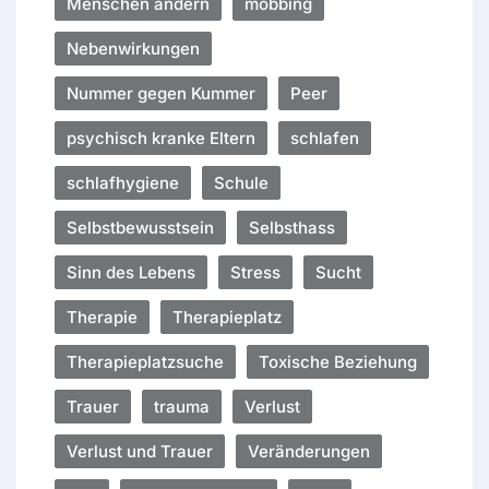
Menschen ändern
mobbing
Nebenwirkungen
Nummer gegen Kummer
Peer
psychisch kranke Eltern
schlafen
schlafhygiene
Schule
Selbstbewusstsein
Selbsthass
Sinn des Lebens
Stress
Sucht
Therapie
Therapieplatz
Therapieplatzsuche
Toxische Beziehung
Trauer
trauma
Verlust
Verlust und Trauer
Veränderungen