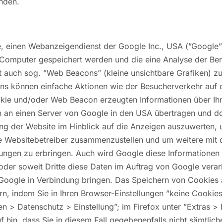
nden.
, einen Webanzeigendienst der Google Inc., USA (”Google
m Computer gespeichert werden und die eine Analyse der Be
 auch sog. ”Web Beacons” (kleine unsichtbare Grafiken) z
 können einfache Aktionen wie der Besucherverkehr auf 
ie und/oder Web Beacon erzeugten Informationen über Ihr
en an einen Server von Google in den USA übertragen und d
ng der Website im Hinblick auf die Anzeigen auszuwerten, 
ie Websitebetreiber zusammenzustellen und um weitere mit
tungen zu erbringen. Auch wird Google diese Informationen 
oder soweit Dritte diese Daten im Auftrag von Google verar
Google in Verbindung bringen. Das Speichern von Cookies a
, indem Sie in Ihren Browser-Einstellungen ”keine Cookies
nen > Datenschutz > Einstellung”; im Firefox unter ”Extras >
 hin, dass Sie in diesem Fall gegebenenfalls nicht sämtlich