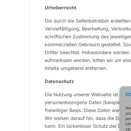
Urheberrecht
Die durch die Seitenbetreiber erstellt
Vervielfältigung, Bearbeitung, Verbre
schriftlichen Zustimmung des jeweiligen
kommerziellen Gebrauch gestattet. Sowe
Dritter beachtet. Insbesondere werden 
aufmerksam werden, bitten wir um ein
Inhalte umgehend entfernen.
Datenschutz
Die Nutzung unserer Webseite ist in 
personenbezogene Daten (beispielsweis
Wir
freiwilliger Basis. Diese Daten werden
und
Wir weisen darauf hin, dass die Datenü
per
kön
kann. Ein lückenloser Schutz der Daten 
ver