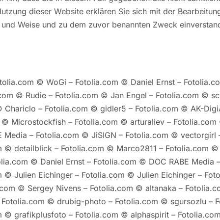
utzung dieser Website erklären Sie sich mit der Bearbeitu
t und Weise und zu dem zuvor benannten Zweck einverstan
tolia.com © WoGi – Fotolia.com © Daniel Ernst – Fotolia.
com © Rudie – Fotolia.com © Jan Engel – Fotolia.com © scu
 Chariclo – Fotolia.com © gidler5 – Fotolia.com © AK-DigiA
 © Microstockfish – Fotolia.com © arturaliev – Fotolia.com
Media – Fotolia.com © JiSIGN – Fotolia.com © vectorgirl 
m © detailblick – Fotolia.com © Marco2811 – Fotolia.com 
lia.com © Daniel Ernst – Fotolia.com © DOC RABE Media 
m © Julien Eichinger – Fotolia.com © Julien Eichinger – Fo
.com © Sergey Nivens – Fotolia.com © altanaka – Fotolia.
 Fotolia.com © drubig-photo – Fotolia.com © sgursozlu – F
m © grafikplusfoto – Fotolia.com © alphaspirit – Fotolia.co