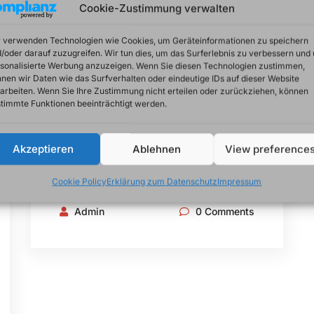
Cookie-Zustimmung verwalten
Beratungs- und
 verwenden Technologien wie Cookies, um Geräteinformationen zu speichern
/oder darauf zuzugreifen. Wir tun dies, um das Surferlebnis zu verbessern und
Selbsthilfeanlaufstelle
sonalisierte Werbung anzuzeigen. Wenn Sie diesen Technologien zustimmen,
n
nen wir Daten wie das Surfverhalten oder eindeutige IDs auf dieser Website
arbeiten. Wenn Sie Ihre Zustimmung nicht erteilen oder zurückziehen, können
timmte Funktionen beeinträchtigt werden.
GetHelp – Nobody is alone!
Niemand sollte mit seinen Probleme
Akzeptieren
Ablehnen
View preference
alleine sein.
Cookie Policy
Erklärung zum Datenschutz
Impressum
Admin
0 Comments