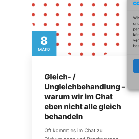
Wir
und
per
kön
8​
ver
bes
MÄRZ​
Gleich- /
Ungleichbehandlung –
warum wir im Chat
eben nicht alle gleich
behandeln
Oft kommt es im Chat zu