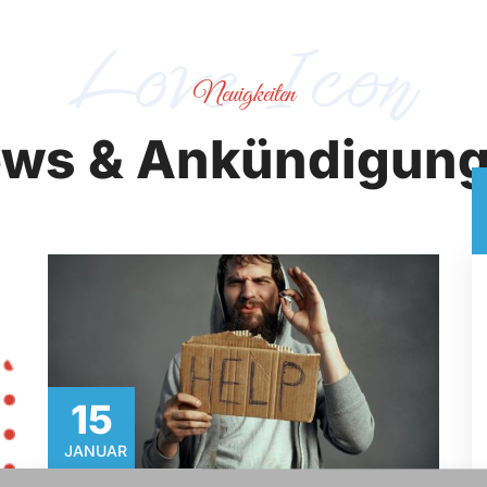
Neuigkeiten
ws & Ankündigun
15​
JANUAR​