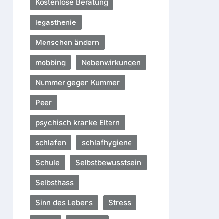
Kostenlose Beratung
legasthenie
Menschen ändern
mobbing
Nebenwirkungen
Nummer gegen Kummer
Peer
psychisch kranke Eltern
schlafen
schlafhygiene
Schule
Selbstbewusstsein
Selbsthass
Sinn des Lebens
Stress