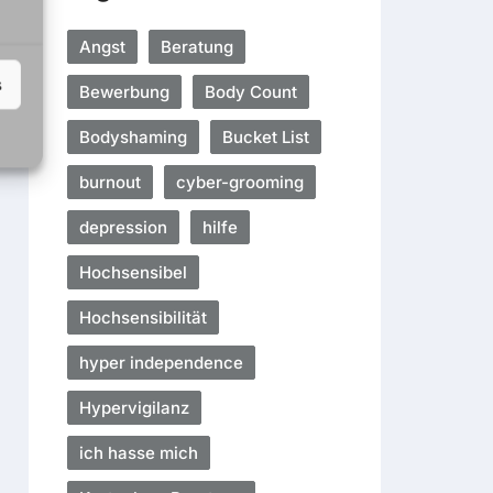
Angst
Beratung
s
Bewerbung
Body Count
Bodyshaming
Bucket List
burnout
cyber-grooming
depression
hilfe
Hochsensibel
Hochsensibilität
hyper independence
Hypervigilanz
ich hasse mich