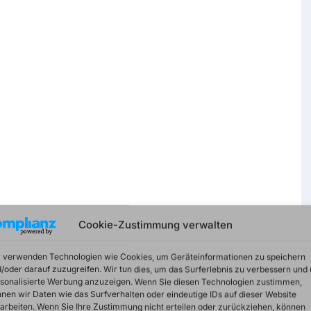
Cookie-Zustimmung verwalten
 verwenden Technologien wie Cookies, um Geräteinformationen zu speichern
/oder darauf zuzugreifen. Wir tun dies, um das Surferlebnis zu verbessern und
sonalisierte Werbung anzuzeigen. Wenn Sie diesen Technologien zustimmen,
nen wir Daten wie das Surfverhalten oder eindeutige IDs auf dieser Website
arbeiten. Wenn Sie Ihre Zustimmung nicht erteilen oder zurückziehen, können