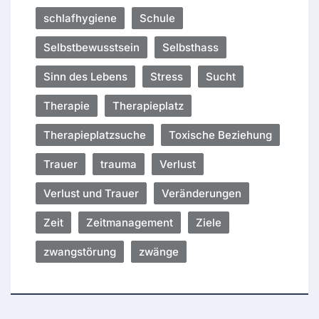
schlafhygiene
Schule
Selbstbewusstsein
Selbsthass
Sinn des Lebens
Stress
Sucht
Therapie
Therapieplatz
Therapieplatzsuche
Toxische Beziehung
Trauer
trauma
Verlust
Verlust und Trauer
Veränderungen
Zeit
Zeitmanagement
Ziele
zwangstörung
zwänge