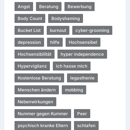
Angst
Beratung
Bewerbung
Body Count
Bodyshaming
Bucket List
burnout
cyber-grooming
depression
hilfe
Hochsensibel
Hochsensibilität
hyper independence
Hypervigilanz
ich hasse mich
Kostenlose Beratung
legasthenie
Menschen ändern
mobbing
Nebenwirkungen
Nummer gegen Kummer
Peer
psychisch kranke Eltern
schlafen