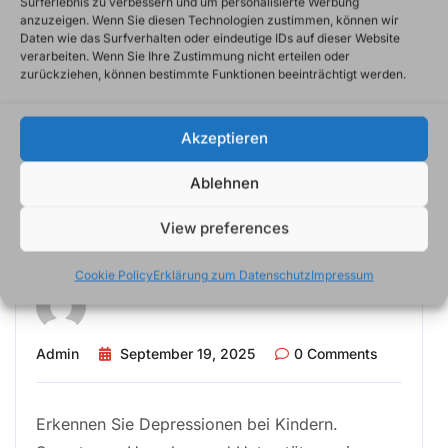
Surferlebnis zu verbessern und um personalisierte Werbung
anzuzeigen. Wenn Sie diesen Technologien zustimmen, können wir
Daten wie das Surfverhalten oder eindeutige IDs auf dieser Website
verarbeiten. Wenn Sie Ihre Zustimmung nicht erteilen oder
zurückziehen, können bestimmte Funktionen beeinträchtigt werden.
Depression
Akzeptieren
Wenn Kinder nicht mehr
Ablehnen
lächeln: Erkennen und
Verstehen von Depressionen
View preferences
im Kindesalter
Cookie Policy
Erklärung zum Datenschutz
Impressum
Admin
September 19, 2025
0 Comments
Erkennen Sie Depressionen bei Kindern.