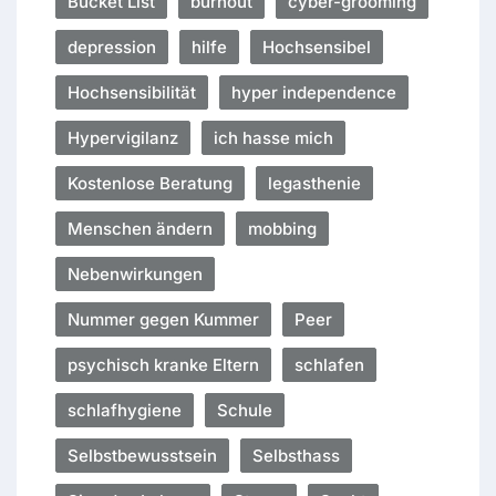
Bucket List
burnout
cyber-grooming
depression
hilfe
Hochsensibel
Hochsensibilität
hyper independence
Hypervigilanz
ich hasse mich
Kostenlose Beratung
legasthenie
Menschen ändern
mobbing
Nebenwirkungen
Nummer gegen Kummer
Peer
psychisch kranke Eltern
schlafen
schlafhygiene
Schule
Selbstbewusstsein
Selbsthass