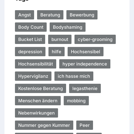
Angst
Beratung
Bewerbung
Body Count
Bodyshaming
Bucket List
burnout
cyber-grooming
depression
hilfe
Hochsensibel
Hochsensibilität
hyper independence
Hypervigilanz
ich hasse mich
Kostenlose Beratung
legasthenie
Menschen ändern
mobbing
Nebenwirkungen
Nummer gegen Kummer
Peer