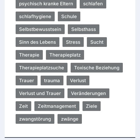
psychisch kranke Eltern
schlafen
schlafhygiene
Schule
Selbstbewusstsein
Selbsthass
Sinn des Lebens
Stress
Sucht
Therapie
Therapieplatz
Therapieplatzsuche
Toxische Beziehung
Trauer
trauma
Verlust
Verlust und Trauer
Veränderungen
Zeit
Zeitmanagement
Ziele
zwangstörung
zwänge