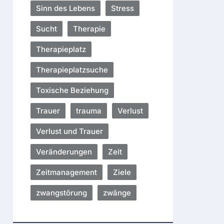
Sinn des Lebens
Stress
Sucht
Therapie
Therapieplatz
Therapieplatzsuche
Toxische Beziehung
Trauer
trauma
Verlust
Verlust und Trauer
Veränderungen
Zeit
Zeitmanagement
Ziele
zwangstörung
zwänge