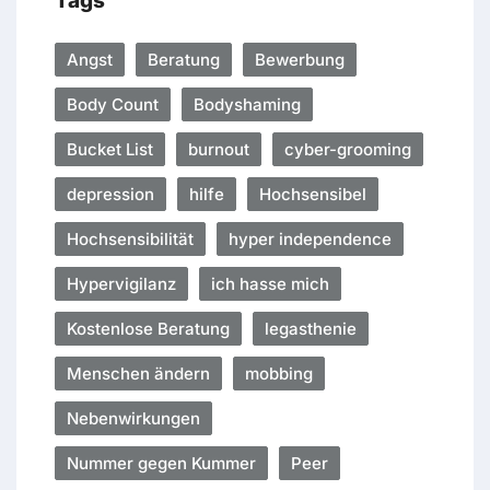
Tags
Angst
Beratung
Bewerbung
Body Count
Bodyshaming
Bucket List
burnout
cyber-grooming
depression
hilfe
Hochsensibel
Hochsensibilität
hyper independence
Hypervigilanz
ich hasse mich
Kostenlose Beratung
legasthenie
Menschen ändern
mobbing
Nebenwirkungen
Nummer gegen Kummer
Peer