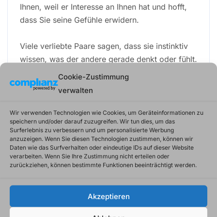
Ihnen, weil er Interesse an Ihnen hat und hofft,
dass Sie seine Gefühle erwidern.
Viele verliebte Paare sagen, dass sie instinktiv
wissen, was der andere gerade denkt oder fühlt.
Aber kann dies wirklich stimmen? Können wir
Cookie-Zustimmung
tatsächlich die Gedanken und Gefühle eines
verwalten
anderen Menschen lesen? Nein, sagt Dr. James
Reaney, Professor für Klinische Psychologie an
Wir verwenden Technologien wie Cookies, um Geräteinformationen zu
speichern und/oder darauf zuzugreifen. Wir tun dies, um das
der University of British Columbia. Er glaubt
Surferlebnis zu verbessern und um personalisierte Werbung
nicht, dass es möglich ist, die Gefühle eines
anzuzeigen. Wenn Sie diesen Technologien zustimmen, können wir
Daten wie das Surfverhalten oder eindeutige IDs auf dieser Website
anderen Menschen zu lesen. “Die meisten Leute
verarbeiten. Wenn Sie Ihre Zustimmung nicht erteilen oder
neigen dazu zu denken: ‚Oh mein Gott! Ich weiß
zurückziehen, können bestimmte Funktionen beeinträchtigt werden.
genau, was er gerade denkt!'” sagte Reaney
gegenüber CBC News. “Aber in Wirklichkeit
Akzeptieren
weiß man es nicht.”