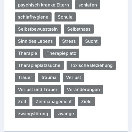
psychisch kranke Eltern
schlafen
schlafhygiene
Schule
Selbstbewusstsein
Selbsthass
Sinn des Lebens
Stress
Sucht
Therapie
Therapieplatz
Therapieplatzsuche
Toxische Beziehung
Trauer
trauma
Verlust
Verlust und Trauer
Veränderungen
Zeit
Zeitmanagement
Ziele
zwangstörung
zwänge