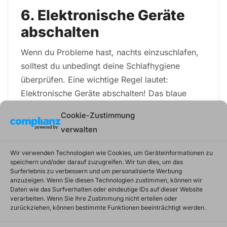
6. Elektronische Geräte
abschalten
Wenn du Probleme hast, nachts einzuschlafen,
solltest du unbedingt deine Schlafhygiene
überprüfen. Eine wichtige Regel lautet:
Elektronische Geräte abschalten! Das blaue
Licht von Smartphones, Tablets und Fernsehern
Cookie-Zustimmung
beeinflusst unseren Schlaf-Wach-Rhythmus und
verwalten
kann dazu führen, dass wir uns abends wach
und am Morgen müde fühlen.
Wir verwenden Technologien wie Cookies, um Geräteinformationen zu
speichern und/oder darauf zuzugreifen. Wir tun dies, um das
Surferlebnis zu verbessern und um personalisierte Werbung
Um dem entgegenzuwirken, solltest du
anzuzeigen. Wenn Sie diesen Technologien zustimmen, können wir
mindestens eine Stunde vor dem Zubettgehen
Daten wie das Surfverhalten oder eindeutige IDs auf dieser Website
verarbeiten. Wenn Sie Ihre Zustimmung nicht erteilen oder
alle elektronischen Geräte ausschalten.
zurückziehen, können bestimmte Funktionen beeinträchtigt werden.
Stattdessen kannst du zum Beispiel ein Buch