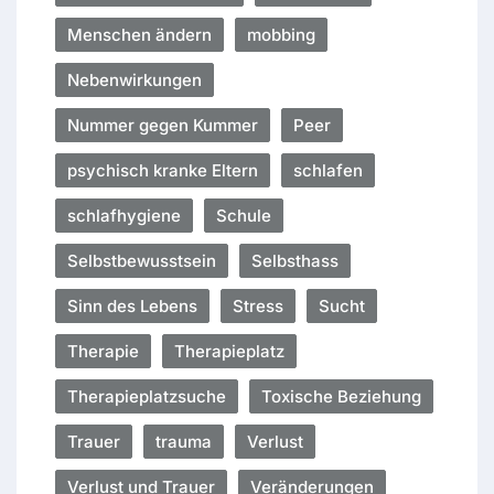
Menschen ändern
mobbing
Nebenwirkungen
Nummer gegen Kummer
Peer
psychisch kranke Eltern
schlafen
schlafhygiene
Schule
Selbstbewusstsein
Selbsthass
Sinn des Lebens
Stress
Sucht
Therapie
Therapieplatz
Therapieplatzsuche
Toxische Beziehung
Trauer
trauma
Verlust
Verlust und Trauer
Veränderungen