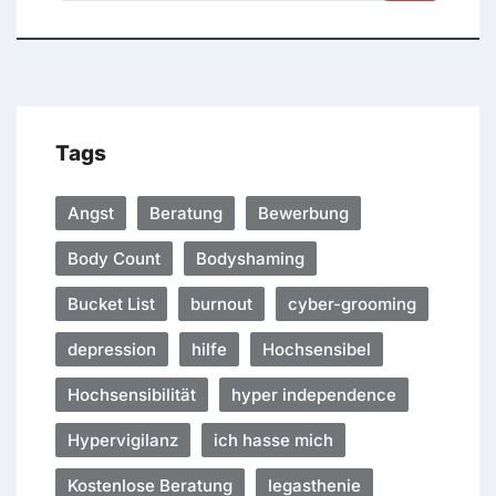
Tags
Angst
Beratung
Bewerbung
Body Count
Bodyshaming
Bucket List
burnout
cyber-grooming
depression
hilfe
Hochsensibel
Hochsensibilität
hyper independence
Hypervigilanz
ich hasse mich
Kostenlose Beratung
legasthenie