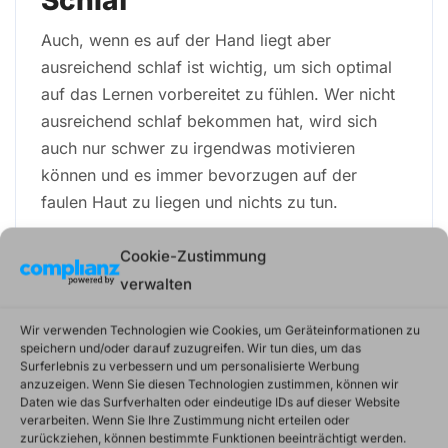
Auch, wenn es auf der Hand liegt aber
ausreichend schlaf ist wichtig, um sich optimal
auf das Lernen vorbereitet zu fühlen. Wer nicht
ausreichend schlaf bekommen hat, wird sich
auch nur schwer zu irgendwas motivieren
können und es immer bevorzugen auf der
faulen Haut zu liegen und nichts zu tun.
Ernährung
Cookie-Zustimmung
verwalten
Auch die Ernährung ist wichtig. Wie motiviere
ich mich zum lernen, wenn ich Hunger habe?
Wir verwenden Technologien wie Cookies, um Geräteinformationen zu
Richtig gar nicht. Nur wer sich gut ernährt und
speichern und/oder darauf zuzugreifen. Wir tun dies, um das
Surferlebnis zu verbessern und um personalisierte Werbung
satt ist kann sich auf etwas Neues wie lernen
anzuzeigen. Wenn Sie diesen Technologien zustimmen, können wir
einlassen. Denn sonst werden dich deine
Daten wie das Surfverhalten oder eindeutige IDs auf dieser Website
verarbeiten. Wenn Sie Ihre Zustimmung nicht erteilen oder
Urinstinkte nicht in Ruhe lassen denn für die ist
zurückziehen, können bestimmte Funktionen beeinträchtigt werden.