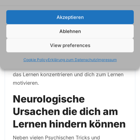
Essen zu beschaffen viel wichtiger als
irgendwelche Dinge lernen zu müssen. Daher
Akzeptieren
achte darauf das du genug gegessen hast und
keinen Hunger verspürst.
Ablehnen
Achte auch darauf das deine Ernährung gesund
View preferences
ist. Ausreichend Vitamine, Ballaststoffe und
Kohlenhydrate lassen dich geistig Fitter fühlen
Cookie Policy
Erklärung zum Datenschutz
Impressum
und du kannst dich besser auf
das Lernen konzentrieren und dich zum Lernen
motivieren.
Neurologische
Ursachen die dich am
Lernen hindern können
Neben vielen Psychischen Tricks und