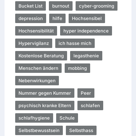
Bucket List
burnout
cyber-grooming
depression
hilfe
Hochsensibel
Hochsensibilität
hyper independence
Hypervigilanz
ich hasse mich
Kostenlose Beratung
legasthenie
Menschen ändern
mobbing
Nebenwirkungen
Nummer gegen Kummer
Peer
psychisch kranke Eltern
schlafen
schlafhygiene
Schule
Selbstbewusstsein
Selbsthass