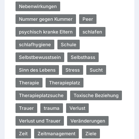
Nebenwirkungen
Nummer gegen Kummer
Peer
psychisch kranke Eltern
schlafen
schlafhygiene
Schule
Selbstbewusstsein
Selbsthass
Sinn des Lebens
Stress
Sucht
Therapie
Therapieplatz
Therapieplatzsuche
Toxische Beziehung
Trauer
trauma
Verlust
Verlust und Trauer
Veränderungen
Zeit
Zeitmanagement
Ziele