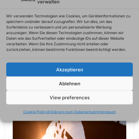
verwalten
visualisiere noch mal dein Ziel – damit bist du
bereit loszulegen! Es gibt kein Limit beim
Wir verwenden Technologien wie Cookies, um Geräteinformationen zu
speichern und/oder darauf zuzugreifen. Wir tun dies, um das
Erreichen von Zielen – also gib dein Bestes und
Surferlebnis zu verbessern und um personalisierte Werbung
hab Spaß dabei!
anzuzeigen. Wenn Sie diesen Technologien zustimmen, können wir
Daten wie das Surfverhalten oder eindeutige IDs auf dieser Website
verarbeiten. Wenn Sie Ihre Zustimmung nicht erteilen oder
zurückziehen, können bestimmte Funktionen beeinträchtigt werden.
Akzeptieren
Ablehnen
View preferences
Cookie Policy
Erklärung zum Datenschutz
Impressum