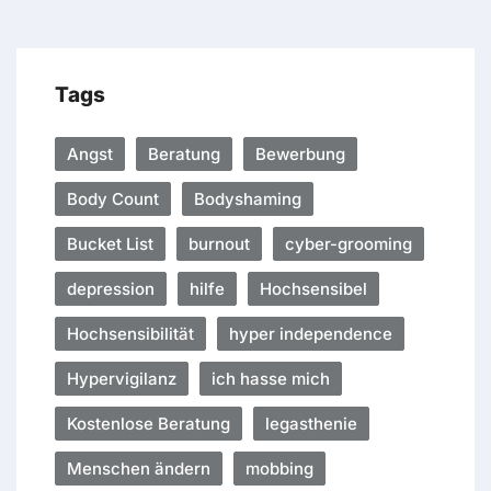
Tags
Angst
Beratung
Bewerbung
Body Count
Bodyshaming
Bucket List
burnout
cyber-grooming
depression
hilfe
Hochsensibel
Hochsensibilität
hyper independence
Hypervigilanz
ich hasse mich
Kostenlose Beratung
legasthenie
Menschen ändern
mobbing