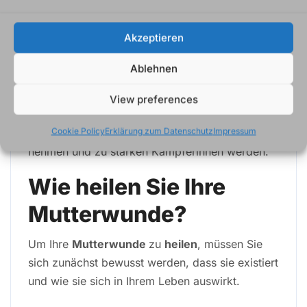
entstehen – Frauen die ihre Träume erreichen
wollen und ihren Weg gehen möchten ohne
Akzeptieren
Angst vor den Schatten ihrer Vergangenheit.
Ablehnen
Insgesamt gilt: Von Opfern zur Überlebenden –
eine Reise voller Transformation. Frauen sollten
View preferences
sich nicht von ihrer Vergangenheit definieren
Cookie Policy
Erklärung zum Datenschutz
Impressum
lassen, sondern ihr eigenes Leben in die Hand
nehmen und zu starken Kämpferinnen werden.
Wie heilen Sie Ihre
Mutterwunde?
Um Ihre
Mutterwunde
zu
heilen
, müssen Sie
sich zunächst bewusst werden, dass sie existiert
und wie sie sich in Ihrem Leben auswirkt.