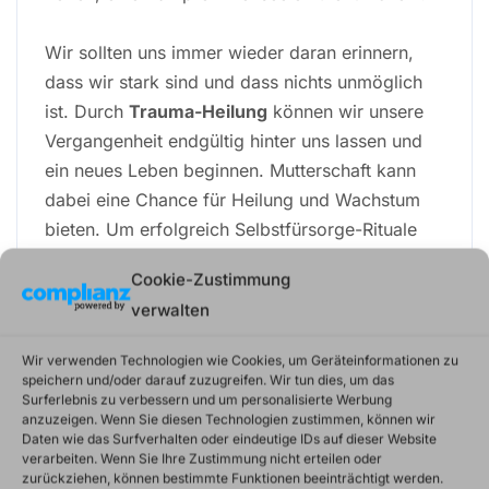
Wir sollten uns immer wieder daran erinnern,
dass wir stark sind und dass nichts unmöglich
ist. Durch
Trauma-Heilung
können wir unsere
Vergangenheit endgültig hinter uns lassen und
ein neues Leben beginnen. Mutterschaft kann
dabei eine Chance für Heilung und Wachstum
bieten. Um erfolgreich Selbstfürsorge-Rituale
umsetzen zu können sollten diese regelmäßig in
Cookie-Zustimmung
den Alltag integriert werden.
verwalten
Dabei sollte man sich Zeit für sich selbst
Wir verwenden Technologien wie Cookies, um Geräteinformationen zu
nehmen und aktiv etwas tun um seine
speichern und/oder darauf zuzugreifen. Wir tun dies, um das
Surferlebnis zu verbessern und um personalisierte Werbung
Bedürfnisse zu befriedigen. Mit dem richtigen
anzuzeigen. Wenn Sie diesen Technologien zustimmen, können wir
Support
von Familie, Freunden oder einem
Daten wie das Surfverhalten oder eindeutige IDs auf dieser Website
verarbeiten. Wenn Sie Ihre Zustimmung nicht erteilen oder
Therapeuten können starke Kämpferinnen
zurückziehen, können bestimmte Funktionen beeinträchtigt werden.