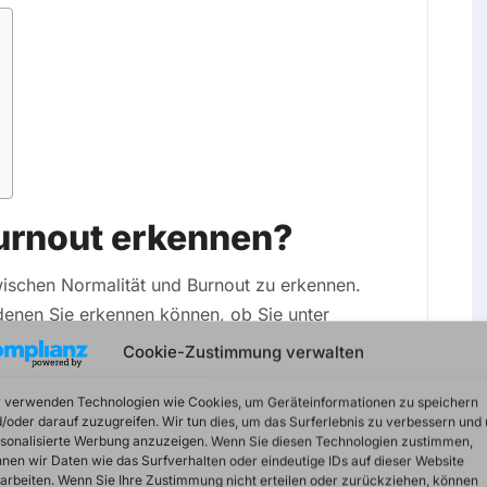
Burnout erkennen?
ischen Normalität und Burnout zu erkennen.
denen Sie erkennen können, ob Sie unter
Cookie-Zustimmung verwalten
 Burnouts ist, dass sich Betroffene
 verwenden Technologien wie Cookies, um Geräteinformationen zu speichern
/oder darauf zuzugreifen. Wir tun dies, um das Surferlebnis zu verbessern und
 Oft wird diese Veränderung der
sonalisierte Werbung anzuzeigen. Wenn Sie diesen Technologien zustimmen,
version oder gar Depression wahrgenommen.
nen wir Daten wie das Surfverhalten oder eindeutige IDs auf dieser Website
arbeiten. Wenn Sie Ihre Zustimmung nicht erteilen oder zurückziehen, können