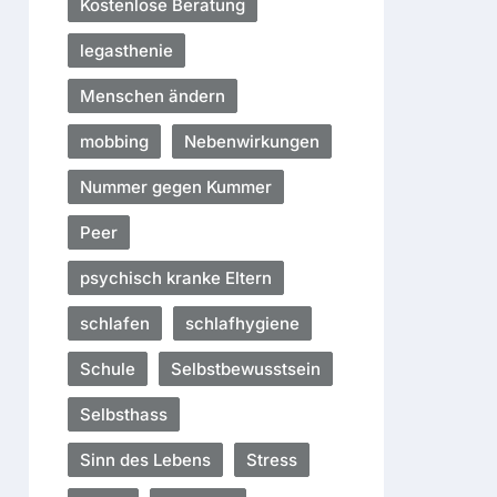
Kostenlose Beratung
legasthenie
Menschen ändern
mobbing
Nebenwirkungen
Nummer gegen Kummer
Peer
psychisch kranke Eltern
schlafen
schlafhygiene
Schule
Selbstbewusstsein
Selbsthass
Sinn des Lebens
Stress