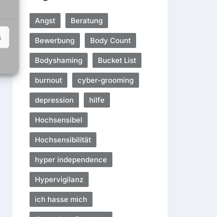
Angst
Beratung
s
Bewerbung
Body Count
Bodyshaming
Bucket List
burnout
cyber-grooming
depression
hilfe
Hochsensibel
Hochsensibilität
hyper independence
Hypervigilanz
ich hasse mich