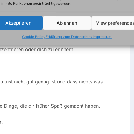
ine Art Verteidigungsmechanismus: Wer sich
timmte Funktionen beeinträchtigt werden.
t mehr für andere da sein.
Akzeptieren
Ablehnen
View preference
, auch wenn du genug geschlafen hast.
Cookie Policy
Erklärung zum Datenschutz
Impressum
nzentrieren oder dich zu erinnern.
u tust nicht gut genug ist und dass nichts was
ie Dinge, die dir früher Spaß gemacht haben.
t.