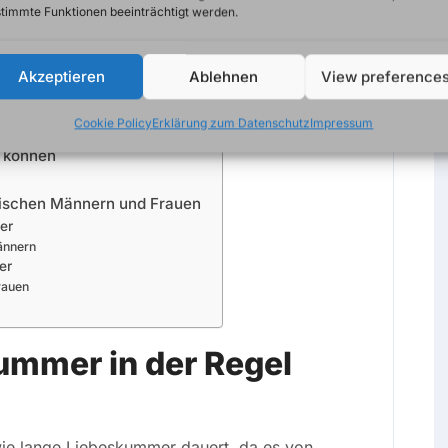
timmte Funktionen beeinträchtigt werden.
auer und den Verlauf von Liebeskummer und
rwinden können.
Akzeptieren
Ablehnen
View preference
Cookie Policy
Erklärung zum Datenschutz
Impressum
 dauert
n können
wischen Männern und Frauen
er
ännern
er
rauen
ummer in der Regel
wie lange Liebeskummer dauert, da es von