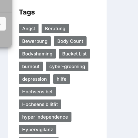
Tags
s
Angst
Beratung
Bewerbung
Body Count
Bodyshaming
Bucket List
burnout
cyber-grooming
depression
hilfe
Hochsensibel
Hochsensibilität
hyper independence
Hypervigilanz