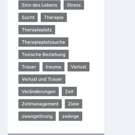
Sinn des Lebens
Stress
Sucht
Therapie
Therapieplatz
Therapieplatzsuche
Toxische Beziehung
Trauer
trauma
Verlust
Verlust und Trauer
Veränderungen
Zeit
Zeitmanagement
Ziele
zwangstörung
zwänge